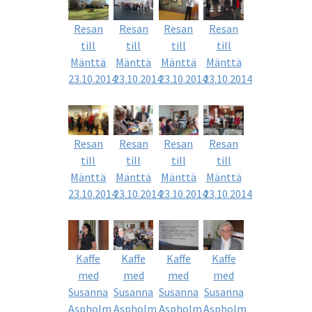
Resan
Resan
Resan
Resan
till
till
till
till
Mänttä
Mänttä
Mänttä
Mänttä
23.10.2014
23.10.2014
23.10.2014
23.10.2014
Resan
Resan
Resan
Resan
till
till
till
till
Mänttä
Mänttä
Mänttä
Mänttä
23.10.2014
23.10.2014
23.10.2014
23.10.2014
Kaffe
Kaffe
Kaffe
Kaffe
med
med
med
med
Susanna
Susanna
Susanna
Susanna
Aspholm
Aspholm
Aspholm
Aspholm