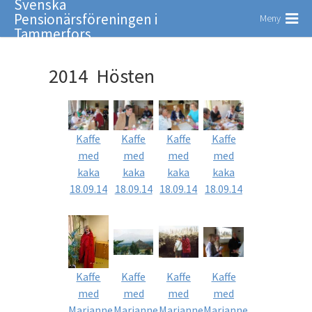
Svenska
Pensionärsföreningen i
Meny
Tammerfors
2014 Hösten
Kaffe
Kaffe
Kaffe
Kaffe
med
med
med
med
kaka
kaka
kaka
kaka
18.09.14
18.09.14
18.09.14
18.09.14
Kaffe
Kaffe
Kaffe
Kaffe
med
med
med
med
Marianne
Marianne
Marianne
Marianne