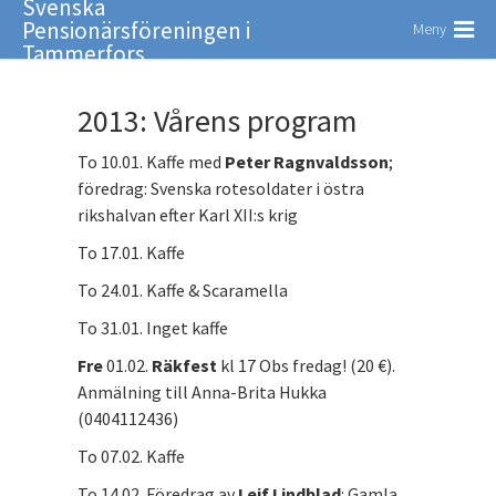
Svenska
Pensionärsföreningen i
Meny
Tammerfors
2013: Vårens program
To 10.01. Kaffe med
Peter Ragnvaldsson
;
föredrag: Svenska rotesoldater i östra
rikshalvan efter Karl XII:s krig
To 17.01. Kaffe
To 24.01. Kaffe & Scaramella
To 31.01. Inget kaffe
Fre
01.02.
Räkfest
kl 17 Obs fredag! (20 €).
Anmälning till Anna-Brita Hukka
(0404112436)
To 07.02. Kaffe
To 14.02. Föredrag av
Leif Lindblad
: Gamla