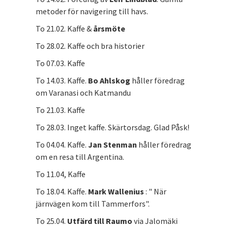
metoder för navigering till havs.
To 21.02. Kaffe &
årsmöte
To 28.02. Kaffe och bra historier
To 07.03. Kaffe
To 14.03. Kaffe.
Bo Ahlskog
håller föredrag
om Varanasi och Katmandu
To 21.03. Kaffe
To 28.03. Inget kaffe. Skärtorsdag. Glad Påsk!
To 04.04. Kaffe.
Jan Stenman
håller föredrag
om en resa till Argentina.
To 11.04, Kaffe
To 18.04. Kaffe.
Mark Wallenius
: " När
järnvägen kom till Tammerfors".
To 25.04.
Utfärd till Raumo
via Jalomäki