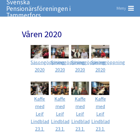
Svenska
Pensionärsföreningen i
Meny
Tammerfors
Våren 2020
Säsongöppning
Säsongöppning
Säsongöppning
Säsongöppning
2020
2020
2020
2020
Kaffe
Kaffe
Kaffe
Kaffe
med
med
med
med
Leif
Leif
Leif
Leif
Lindblad
Lindblad
Lindblad
Lindblad
23.1.
23.1.
23.1.
23.1.