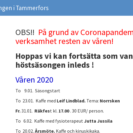
ngen i Tammerfors
OBS!!
På grund av Coronapandemin 
verksamhet resten av våren!
Hoppas vi kan fortsätta som van
höstsäsongen inleds !
Våren 2020
To 9.01. Säsongstart
To 23.01. Kaffe med
Leif Lindblad.
Tema:
Norrsken
Fr.
31.01.
Räkfes
t kl.
17.00
. 30 EUR/ person.
To 6.02. Kaffe med fysioterapeut
Jutta Jussila
To 20.02.
Årsmöte.
Kaffe och kinuskikaka.