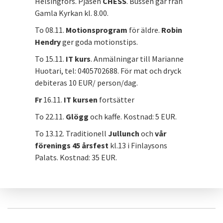
Helsingfors. Pjäsen
CHESS
. Bussen går från
Gamla Kyrkan kl. 8.00.
To 08.11.
Motionsprogram
för äldre.
Robin
Hendry
ger goda motionstips.
To 15.11.
IT kurs
. Anmälningar till Marianne
Huotari, tel: 0405702688. För mat och dryck
debiteras 10 EUR/ person/dag.
Fr
16.11.
IT kursen
fortsätter
To 22.11.
Glögg
och kaffe. Kostnad: 5 EUR.
To 13.12. Traditionell
Jullunch
och
vår
förenings 45 årsfest
kl.13 i Finlaysons
Palats. Kostnad: 35 EUR.