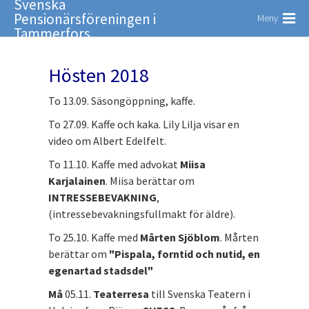
Svenska
Pensionärsföreningen i
Meny
Tammerfors
Hösten 2018
To 13.09. Säsongöppning, kaffe.
To 27.09. Kaffe och kaka. Lily Lilja visar en
video om Albert Edelfelt.
To 11.10. Kaffe med advokat
Miisa
Karjalainen
. Miisa berättar om
INTRESSEBEVAKNING
,
(intressebevakningsfullmakt för äldre).
To 25.10. Kaffe med
Mårten Sjöblom
. Mårten
berättar om
"Pispala, forntid och nutid, en
egenartad stadsdel"
Må
05.11.
Teaterresa
till Svenska Teatern i