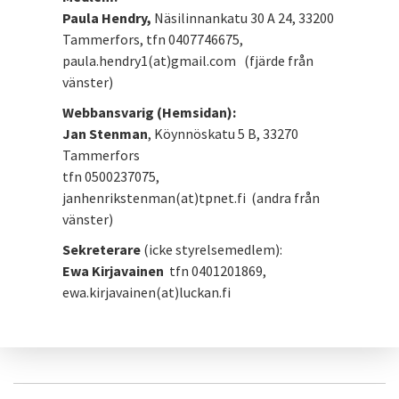
Paula Hendry,
Näsilinnankatu 30 A 24, 33200
Tammerfors, tfn 0407746675,
paula.hendry1(at)gmail.com (fjärde från
vänster)
Webbansvarig (Hemsidan):
Jan Stenman
, Köynnöskatu 5 B, 33270
Tammerfors
tfn 0500237075,
janhenrikstenman(at)tpnet.fi (andra från
vänster)
Sekreterare
(icke styrelsemedlem):
Ewa Kirjavainen
tfn 0401201869,
ewa.kirjavainen(at)luckan.fi