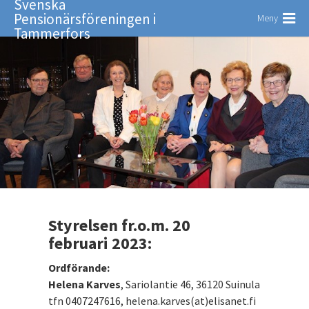
Svenska
Pensionärsföreningen i
Meny
Tammerfors
Styrelsen fr.o.m. 20
februari 2023:
Ordförande:
Helena Karves
, Sariolantie 46, 36120 Suinula
tfn 0407247616, helena.karves(at)elisanet.fi