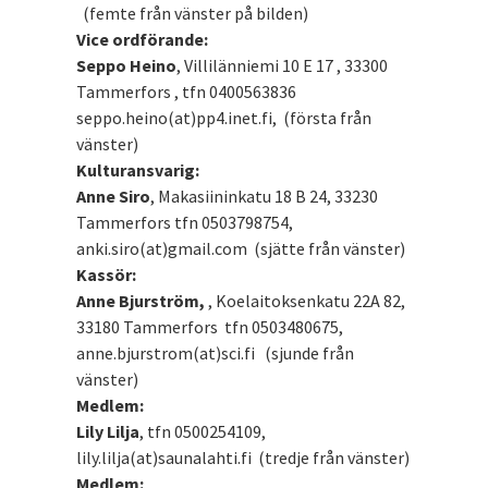
(femte från vänster på bilden)
Vice ordförande:
Seppo Heino
, Villilänniemi 10 E 17 , 33300
Tammerfors , tfn 0400563836
seppo.heino(at)pp4.inet.fi, (första från
vänster)
Kulturansvarig:
Anne Siro
, Makasiininkatu 18 B 24, 33230
Tammerfors tfn 0503798754,
anki.siro(at)gmail.com (sjätte från vänster)
Kassör:
Anne Bjurström,
, Koelaitoksenkatu 22A 82,
33180 Tammerfors tfn 0503480675,
anne.bjurstrom(at)sci.fi (sjunde från
vänster)
Medlem:
Lily Lilja
, tfn 0500254109,
lily.lilja(at)saunalahti.fi (tredje från vänster)
Medlem: