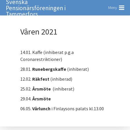
Svenska
Pensionärsföreningen i
Meny
Tammerfors
Våren 2021
14.01. Kaffe (inhiberat p.g.a
Coronarestriktioner)
28.01.
Runebergskaffe
(inhiberat)
12.02.
Räkfest
(inhiberad)
25.02.
Årsmöte
(inhiberat)
29.04.
Årsmöte
06.05.
Vårlunch
i Finlaysons palats kl.13.00