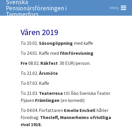
Svenska
Pensionärsföreningen i
Meny
Tammerfors
Våren 2019
To 10.01.
Säsongöppning
med kaffe
To 24.01. Kaffe med
filmförevisning
Fre
08.02.
Räkfest
30 EUR/person.
To 21.02.
Årsmöte
To 07.03. Kaffe
To 21.03.
Teaterresa
till Åbo Svenska Teater.
Pjäsen
Främlingen
(en komedi)
To 04.04. Författaren
Emelie Enckell
håller
föredrag:
Thesleff, Mannerheims ofrivilliga
rival 1918.